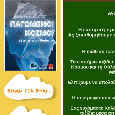
Αγα
Η εκπομπή προ
Ας ξαναθυμηθούμε τα
Η διάθεση των
Τα εισιτήρια-ταξίδια
Κόσμου και τη Θόλο
Μά
Ελπίζουμε να απολαύ
Η συντροφιά που μ
Σας ευχόμαστε Καλό
ταξίδια μέσα απ