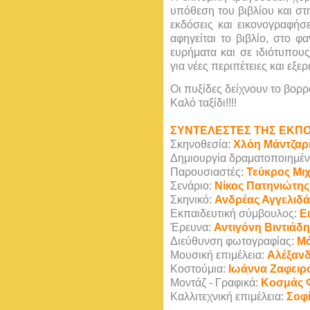
υπόθεση του βιβλίου και στ
εκδόσεις και εικονογραφήσε
αφηγείται το βιβλίο, στο φ
ευρήματα και σε ιδιότυπου
για νέες περιπέτειες και εξε
Οι πυξίδες δείχνουν το βορρά
Καλό ταξίδι!!!!
ΣΥΝΤΕΛΕΣΤΕΣ ΤΗΣ ΕΚΠ
Σκηνοθεσία:
Χλόη Μάντζαρ
Δημιουργία δραματοποιημέ
Παρουσιαστές:
Τεύκρος Μι
Σενάριο:
Νίκος Πατηνιώτης
Σκηνικό:
Ανδρέας Αγγελιδ
Εκπαιδευτική σύμβουλος:
Ε
Έρευνα:
Αντιγόνη Βιντιάδη
Διεύθυνση φωτογραφίας:
Μά
Μουσική επιμέλεια:
Αλέξαν
Κοστούμια:
Ιωάννα Ζαφει
Μοντάζ - Γραφικά:
Κοσμάς 
Καλλιτεχνική επιμέλεια:
Σοφ